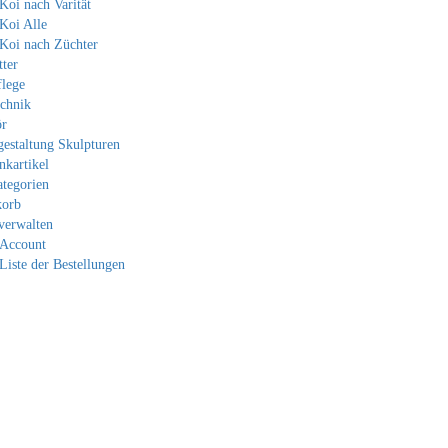
Koi nach Varität
Koi Alle
Koi nach Züchter
tter
flege
echnik
ör
gestaltung Skulpturen
nkartikel
ategorien
korb
verwalten
Account
Liste der Bestellungen