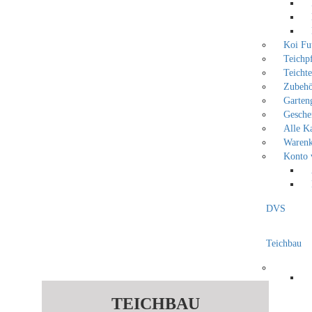
Koi Fu
Teichp
Teicht
Zubeh
Garten
Gesche
Alle K
Waren
Konto 
DVS
Teichbau
TEICHBAU