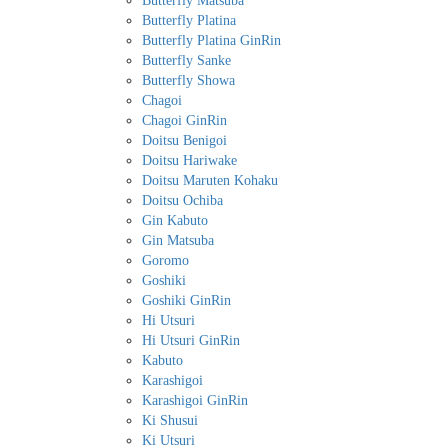
Butterfly Matsuba
Butterfly Platina
Butterfly Platina GinRin
Butterfly Sanke
Butterfly Showa
Chagoi
Chagoi GinRin
Doitsu Benigoi
Doitsu Hariwake
Doitsu Maruten Kohaku
Doitsu Ochiba
Gin Kabuto
Gin Matsuba
Goromo
Goshiki
Goshiki GinRin
Hi Utsuri
Hi Utsuri GinRin
Kabuto
Karashigoi
Karashigoi GinRin
Ki Shusui
Ki Utsuri