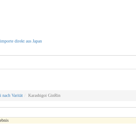
mporte direkt aus Japan
i nach Varität
Karashigoi GinRin
ebnis