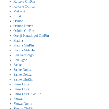
Kohaku GinRin
Kokane Ochiba
Mukashi
Kujaku
Ochiba
Ochiba Doitsu
Ochiba GinRin
Orenji Karashigoi GinRin
Platina
Platina GinRin
Platina Matsuba
Red Karashigoi
Red Ogon
Sanke
Sanke Doitsu
Sanke Doitsu
Sanke GinRin
Shiro Utsuri
Shiro Utsuri
Shiro Utsuri GinRin
Showa
Showa Doitsu
Showa GinRin