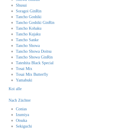
Shusui
Soragoi GinRin
Tancho Goshiki
Tancho Goshiki GinRin
Tancho Kohaku
Tancho Kujaku
Tancho Sanke
Tancho Showa
Tancho Showa Doitsu
Tancho Showa GinRin
Tateshita Black Special
Tosai Mix
Tosai Mix Butterfly
Yamabuki
Koi alle
Nach Züchter
Conias
Izumiya
Otsuka
Sekiguchi