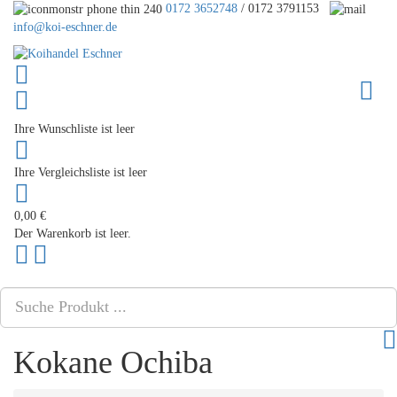
0172 3652748
/ 0172 3791153
info@koi-eschner.de
Toggle
Ihre Wunschliste ist leer
Ihre Vergleichsliste ist leer
0,00 €
Der Warenkorb ist leer.
Nach
PLG_SYSTEM_VPFRAMEWORK_SCROLL_TO_BOTTOM
oben
scrollen
Kokane Ochiba