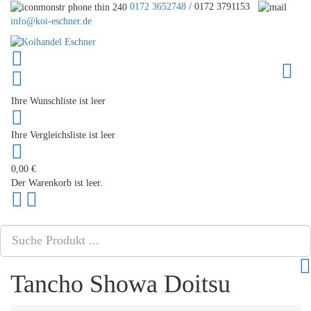
0172 3652748
/ 0172 3791153
info@koi-eschner.de
Toggle
Ihre Wunschliste ist leer
Ihre Vergleichsliste ist leer
0,00 €
Der Warenkorb ist leer.
Nach
PLG_SYSTEM_VPFRAMEWORK_SCROLL_TO_BOTTOM
oben
scrollen
Tancho Showa Doitsu