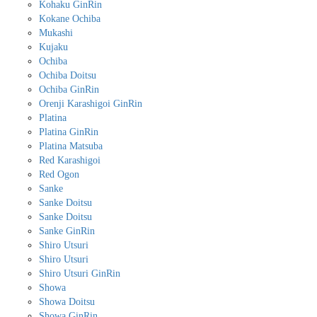
Kohaku GinRin
Kokane Ochiba
Mukashi
Kujaku
Ochiba
Ochiba Doitsu
Ochiba GinRin
Orenji Karashigoi GinRin
Platina
Platina GinRin
Platina Matsuba
Red Karashigoi
Red Ogon
Sanke
Sanke Doitsu
Sanke Doitsu
Sanke GinRin
Shiro Utsuri
Shiro Utsuri
Shiro Utsuri GinRin
Showa
Showa Doitsu
Showa GinRin