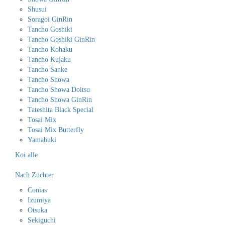
Shusui
Soragoi GinRin
Tancho Goshiki
Tancho Goshiki GinRin
Tancho Kohaku
Tancho Kujaku
Tancho Sanke
Tancho Showa
Tancho Showa Doitsu
Tancho Showa GinRin
Tateshita Black Special
Tosai Mix
Tosai Mix Butterfly
Yamabuki
Koi alle
Nach Züchter
Conias
Izumiya
Otsuka
Sekiguchi